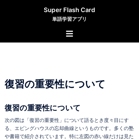
コ
Super Flash Card
ン
単語学習アプリ
テ
ン
ツ
へ
ス
キ
ッ
プ
復習の重要性について
復習の重要性について
次の図は「復習の重要性」について語るとき度々目にす
る、エビングハウスの忘却曲線というものです。多くの塾
や書籍で紹介されています。特に左図の赤い線だけは見た