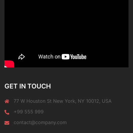
GET IN TOUCH
77 W Houston St New York, NY 10012, USA
+99 555 999
contact@company.com