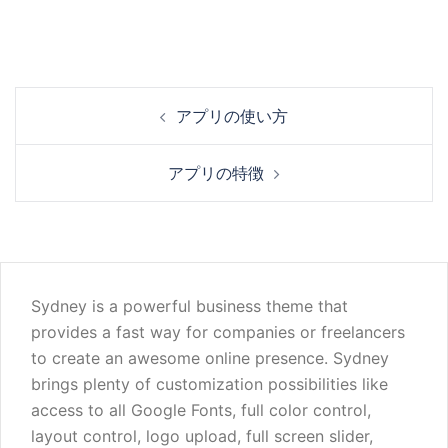
投
アプリの使い方
稿
ナ
アプリの特徴
ビ
ゲ
ー
シ
ョ
Sydney is a powerful business theme that
ン
provides a fast way for companies or freelancers
to create an awesome online presence. Sydney
brings plenty of customization possibilities like
access to all Google Fonts, full color control,
layout control, logo upload, full screen slider,