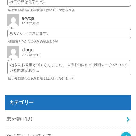
の工学部は化学の点…
駿台夏期講習の化学特講１は絶対に受けるべき
ewqa
2023年2月5日
ありがとうございます。
偏差値７０からの大学受験あとがき
dngr
2022年8月24日
kgさんお返事が遅くなりました。 自習問題の中に難問マークがついて
いる問題がある…
駿台夏期講習の化学特講１は絶対に受けるべき
カテゴリー
未分類
(19)