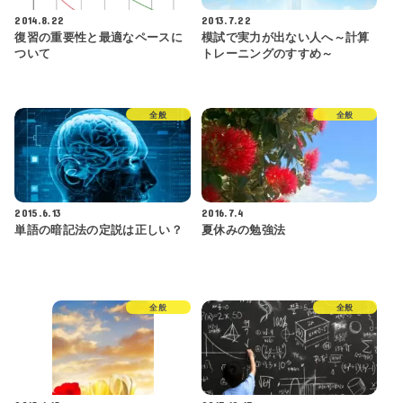
2014.8.22
2013.7.22
復習の重要性と最適なペースに
模試で実力が出ない人へ～計算
ついて
トレーニングのすすめ～
全般
全般
2015.6.13
2016.7.4
単語の暗記法の定説は正しい？
夏休みの勉強法
全般
全般