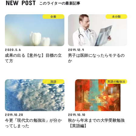
NEW POST
このライターの最新記事
全般
未分類
2020.5.6
2019.12.9
成果の出る【意外な】目標の立
男子は医師になったらモテるの
て方
か
国語
英語の勉強法
2019.10.28
2019.10.10
今更「現代文の勉強法」が分か
秋から年末までの大学受験勉強
ってしまった
【英語編】