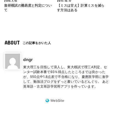
2015.1.15
2017.12.17
進研模試の難易度と判定につい
【ミスは甘え】計算ミスを減ら
て
す方法はある
ABOUT
この記事をかいた人
dngr
東大理三を目指して浪人し、東大模試で理三A判定、セ
ンター試験本番で93％得点したところまでは良かった
が、550点中1.8点差で不合格になり、慶應医学部に進学
して、勉強法ブログをずっと書いているどんぐり。 あと
英単語・古文単語学習用アプリを作っています。
WebSite